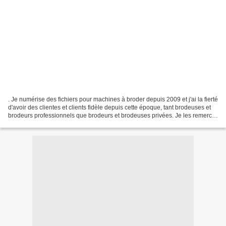
. Je numérise des fichiers pour machines à broder depuis 2009 et j'ai la fierté
d'avoir des clientes et clients fidèle depuis cette époque, tant brodeuses et
brodeurs professionnels que brodeurs et brodeuses privées. Je les remercie
du fond du cœur de...