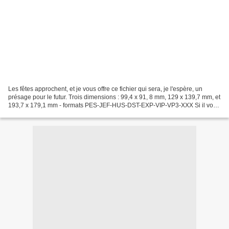
Les fêtes approchent, et je vous offre ce fichier qui sera, je l'espère, un
présage pour le futur. Trois dimensions : 99,4 x 91, 8 mm, 129 x 139,7 mm, et
193,7 x 179,1 mm - formats PES-JEF-HUS-DST-EXP-VIP-VP3-XXX Si il vous
intéresse, laissez un commentaire...