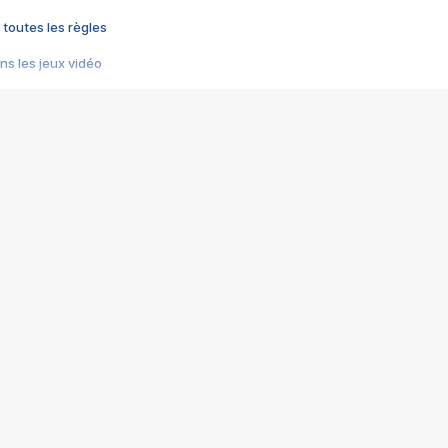
 toutes les règles
s les jeux vidéo
us choquant de Rockstar ? - Le scandale BULLY
e plus moche de Steam
du RÊVE tourne au CAUCHEMAR
pendant 8 heures
it… à tort
umiliés par un jeu vidéo
ire - Final Fantasy 8
ti un empire - Age of Empires
story DOFUS
tard, il crée l'un des pires jeux de tous les temps, MindsEye.