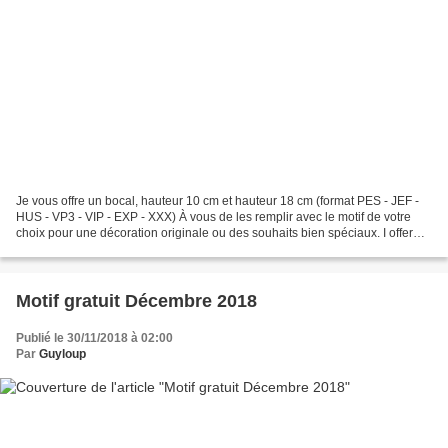
Je vous offre un bocal, hauteur 10 cm et hauteur 18 cm (format PES - JEF -
HUS - VP3 - VIP - EXP - XXX) À vous de les remplir avec le motif de votre
choix pour une décoration originale ou des souhaits bien spéciaux. I offer
you a jar, height 10 cm and...
Motif gratuit Décembre 2018
Publié le 30/11/2018 à 02:00
Par
Guyloup