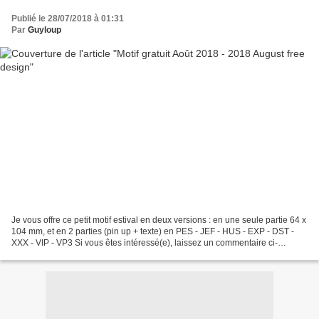
Publié le 28/07/2018 à 01:31
Par
Guyloup
Je vous offre ce petit motif estival en deux versions : en une seule partie 64 x
104 mm, et en 2 parties (pin up + texte) en PES - JEF - HUS - EXP - DST -
XXX - VIP - VP3 Si vous êtes intéressé(e), laissez un commentaire ci-
dessous et je vous enverrai...