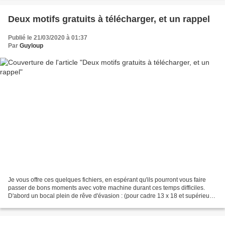
Deux motifs gratuits à télécharger, et un rappel
Publié le 21/03/2020 à 01:37
Par
Guyloup
Je vous offre ces quelques fichiers, en espérant qu'ils pourront vous faire
passer de bons moments avec votre machine durant ces temps difficiles.
D'abord un bocal plein de rêve d'évasion : (pour cadre 13 x 18 et supérieur)
Formats PES - HUS - JEF - VIP...